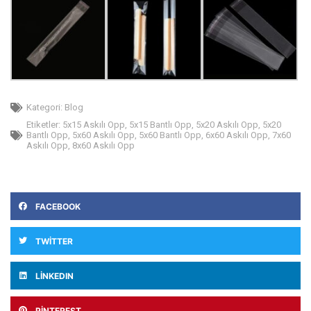
Kategori:
Blog
Etiketler:
5x15 Askılı Opp
,
5x15 Bantlı Opp
,
5x20 Askılı Opp
,
5x20
Bantlı Opp
,
5x60 Askılı Opp
,
5x60 Bantlı Opp
,
6x60 Askılı Opp
,
7x60
Askılı Opp
,
8x60 Askılı Opp
FACEBOOK
TWITTER
LINKEDIN
PINTEREST