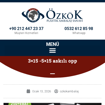
+90 212 447 23 37
0532 612 85 98
Müşteri Hizmetleri
Whatsapp
MENÜ
3×15 -5×15 askılı opp
Ocak 13, 2026
ozkokambalaj