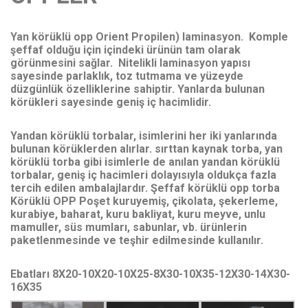
Yan körüklü opp Orient Propilen) laminasyon. Komple
şeffaf olduğu için içindeki ürünün tam olarak
görünmesini sağlar. Nitelikli laminasyon yapısı
sayesinde parlaklık, toz tutmama ve yüzeyde
düzgünlük özelliklerine sahiptir. Yanlarda bulunan
körükleri sayesinde geniş iç hacimlidir.
Yandan körüklü torbalar, isimlerini her iki yanlarında
bulunan körüklerden alırlar. sırttan kaynak torba, yan
körüklü torba gibi isimlerle de anılan yandan körüklü
torbalar, geniş iç hacimleri dolayısıyla oldukça fazla
tercih edilen ambalajlardır. Şeffaf körüklü opp torba
Körüklü OPP Poşet kuruyemiş, çikolata, şekerleme,
kurabiye, baharat, kuru bakliyat, kuru meyve, unlu
mamuller, süs mumları, sabunlar, vb. ürünlerin
paketlenmesinde ve teşhir edilmesinde kullanılır.
Ebatları 8X20-10X20-10X25-8X30-10X35-12X30-14X30-
16X35