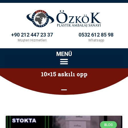
+90 212 447 23 37
0532 612 85 98
Müşteri Hizmetleri
Whatsapp
MENÜ
10×15 askılı opp
BLOG