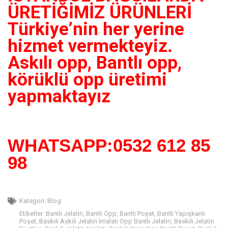
ÜRETİĞİMİZ ÜRÜNLERİ
Türkiye’nin her yerine
hizmet vermekteyiz.
Askılı opp, Bantlı opp,
körüklü opp üretimi
yapmaktayız
WHATSAPP:0532 612 85
98
Kategori:
Blog
Etiketler:
Bantlı Jelatin
,
Bantlı Opp
,
Bantlı Poşet
,
Bantlı Yapışkanlı
Poşet
,
Baskılı Askılı Jelatin Imalatı Opp Bantlı Jelatin
,
Baskılı Jelatin