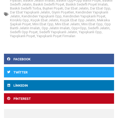
Fiyatları
,
Baskılı Jelatin Imalatı
,
Baskılı Opp+opp Bantlı Poşet
,
Baskılı
Sedefli Jelatin
,
Baskılı Sedefli Poşet
,
Baskılı Sedefli Poşet Imalatı
,
Baskılı Sedefli Torba
,
Bujiteri Poşeti
,
Dar Ebat Jelatin
,
Dar Ebat Opp
,
Dar Ebat Yapışkanlı Jelatin
,
Giyim Poşetleri
,
Kendinden Yapışkanlı
Jelatin
,
Kendinden Yapışkanlı Opp
,
Kendinden Yapışkanlı Poşet
,
Körüklü Opp
,
Küçük Ebat Jelatin
,
Küçük Ebat Opp Jelatin
,
Meksika
Şapkalı Poşet
,
Mini Ebat Cpp
,
Mini Ebat Jelaitn
,
Mini Ebat Opp
,
Opp
Bantlı Jelatin Imalatı
,
Opp Jelatin Imalatı
,
Opp+opp
,
Sedefli Jelatin
,
Sedefli Opp Poşet
,
Sedefli Yapışkanlı Jelatin
,
Yapışkanlı Opp
,
Yapışkanlı Poşet
,
Yapışkanlı Poşet Firmaları
FACEBOOK
TWITTER
LINKEDIN
PINTEREST